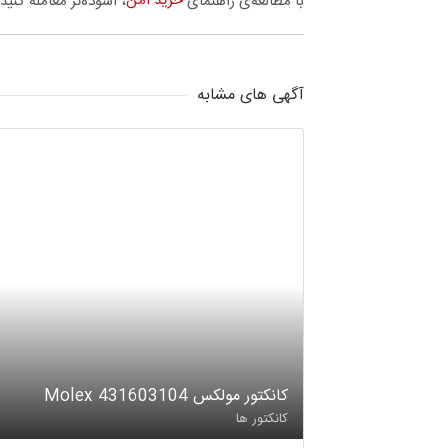
خرید امن
با مطالعه‌ی راهنمای
، آسوده‌تر معامله کنید.
آگهی های مشابه
کانکتور مولکس Molex 431603104
کانکتور ها