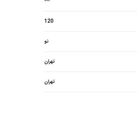
---
120
نو
تهران
تهران