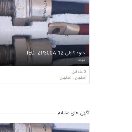
دیود کابلی IEC. ZP300A-12
دیود
3 ماه قبل
اصفهان ، اصفهان
آگهی های مشابه