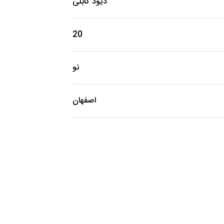
دیود کابلی
20
نو
اصفهان