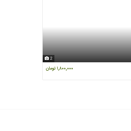
دیود کابلی IEC. ZP300A-12
دیود
2
۱,۸۰۰,۰۰۰ تومان
3 ماه قبل
اصفهان ، اصفهان