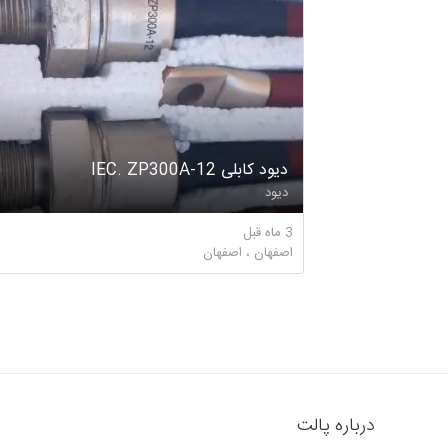
دیود کابلی IEC. ZP300A-12
دیود
3 ماه قبل
اصفهان ، اصفهان
درباره پالت