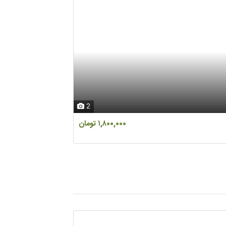
دیود کابلی IEC. ZP300A-12
دیود
2
۱,۸۰۰,۰۰۰ تومان
3 ماه قبل
اصفهان ، اصفهان