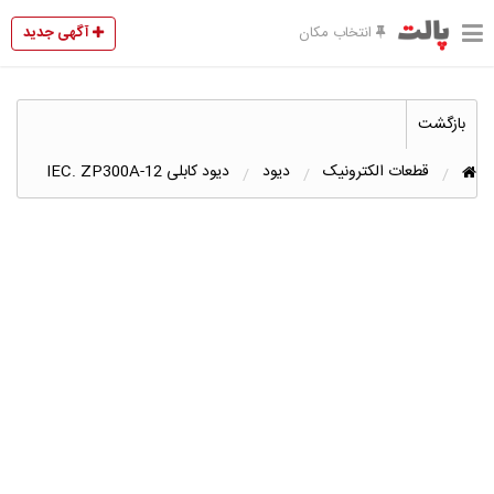
آگهی جدید
انتخاب مکان
بازگشت
قطعات الکترونیک
دیود
دیود کابلی IEC. ZP300A-12