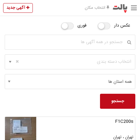
آگهی جدید
انتخاب مکان
عکس دار
فوری
انتخاب دسته بندی
جستجو
F1C200s
تهران ، تهران